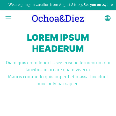
×
We are going on vacation from August 8 to 23.
See you on 24!
LOREM IPSUM
HEADERUM
Diam quis enim lobortis scelerisque fermentum dui
faucibus in ornare quam viverra.
Mauris commodo quis imperdiet massa tincidunt
nunc pulvinar sapien.