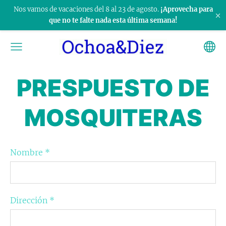
Nos vamos de vacaciones del 8 al 23 de agosto.
¡Aprovecha para
×
que no te falte nada esta última semana!
PRESPUESTO DE
MOSQUITERAS
Nombre
*
Dirección
*