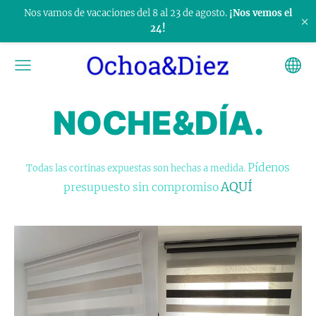
Nos vamos de vacaciones del 8 al 23 de agosto.
¡Nos vemos el
×
24!
NOCHE&DÍA.
Pídenos
Todas las cortinas expuestas son hechas a medida.
AQUÍ
presupuesto sin compromiso