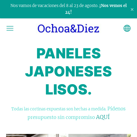
Nos vamos de vacaciones del 8 al 23 de agosto.
¡Nos vemos el
×
24!
PANELES
JAPONESES
LISOS.
Pídenos
Todas las cortinas expuestas son hechas a medida.
AQUÍ
presupuesto sin compromiso