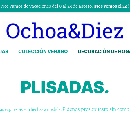
Nos vamos de vacaciones del 8 al 23 de agosto.
¡Nos vemos el 24!
JAS
COLECCIÓN VERANO
DECORACIÓN DE HOG
PLISADAS.
Pídenos presupuesto sin com
nas expuestas son hechas a medida.