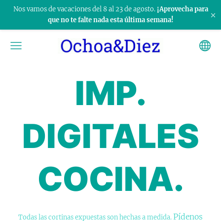
Nos vamos de vacaciones del 8 al 23 de agosto.
¡Aprovecha para
×
que no te falte nada esta última semana!
IMP.
DIGITALES
COCINA.
Pídenos
Todas las cortinas expuestas son hechas a medida.