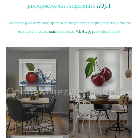
AQUÍ
presupuesto sin compromiso
Los colores pueden variar respecto a la imagen; ante cualquier duda recuerda que
estamos en nuestro
mail
o en nuestro
Whatsapp
para solucionarlas